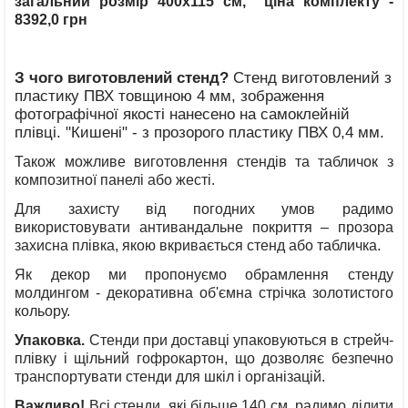
загальний розмір 400х115 см, ціна комплекту -
8392,0 грн
З чого виготовлений стенд?
Стенд виготовлений з
пластику ПВХ товщиною 4 мм, зображення
фотографічної якості нанесено на самоклейній
плівці. "Кишені" - з прозорого пластику ПВХ 0,4 мм.
Також можливе виготовлення стендів та табличок з
композитної панелі або жесті.
Для захисту від погодних умов радимо
використовувати антивандальне покриття – прозора
захисна плівка, якою вкривається стенд або табличка.
Як декор ми пропонуємо обрамлення стенду
молдингом - декоративна об'ємна стрічка золотистого
кольору.
Упаковка.
Стенди при доставці упаковуються в стрейч-
плівку і щільний гофрокартон, що дозволяє безпечно
транспортувати стенди для шкіл і організацій.
Важливо!
Всі стенди, які більше 140 см, радимо ділити