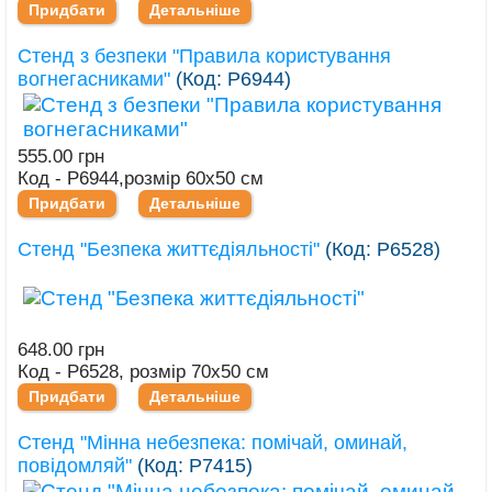
Придбати
Детальніше
Стенд з безпеки "Правила користування
вогнегасниками"
(Код:
Р6944
)
555.00 грн
Код - Р6944,розмір 60х50 см
Придбати
Детальніше
Стенд "Безпека життєдіяльності"
(Код:
Р6528
)
648.00 грн
Код - Р6528, розмір 70х50 см
Придбати
Детальніше
Стенд "Мінна небезпека: помічай, оминай,
повідомляй"
(Код:
Р7415
)