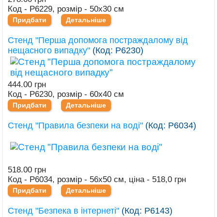
Код - Р6229, розмір - 50х30 см
Придбати
Детальніше
Стенд "Перша допомога постраждалому від
нещасного випадку"
(Код:
Р6230
)
444.00 грн
Код - Р6230, розмір - 60х40 см
Придбати
Детальніше
Стенд "Правила безпеки на воді"
(Код:
Р6034
)
518.00 грн
Код - Р6034, розмір - 56х50 см, ціна - 518,0 грн
Придбати
Детальніше
Стенд "Безпека в інтернеті"
(Код:
Р6143
)