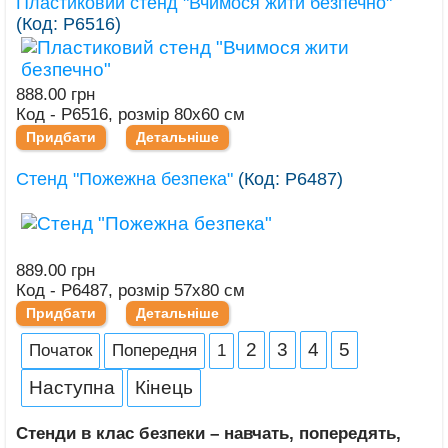
Пластиковий стенд "Вчимося жити безпечно"
(Код:
Р6516
)
888.00 грн
Код - Р6516, розмір 80х60 см
Придбати
Детальніше
Стенд "Пожежна безпека"
(Код:
Р6487
)
889.00 грн
Код - Р6487, розмір 57х80 см
Придбати
Детальніше
2
3
4
5
Початок
Попередня
1
Наступна
Кінець
Стенди в клас безпеки – навчать, попередять,