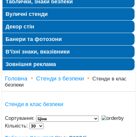
Таблички, знаки безпеки
Вуличні стенди
Декор стін
Банери та фотозони
В’їзні знаки, вказівники
Зовнішня реклама
Головна
Стенди з безпеки
Стенди в клас
безпеки
Стенди в клас безпеки
Сортування:
Кількість: