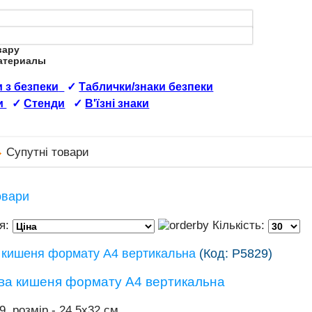
вару
Материалы
 з безпеки
✓
Таблички/знаки безпеки
и
✓
Стенди
✓
В'їзні знаки
Супутні товари
овари
я:
Кількість:
 кишеня формату А4 вертикальна
(Код:
Р5829
)
9, розмір - 24,5х32 см