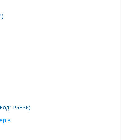
4
)
(Код:
Р5836
)