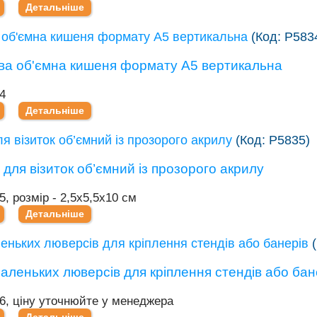
Детальніше
 об'ємна кишеня формату А5 вертикальна
(Код:
Р583
4
Детальніше
я візиток об’ємний із прозорого акрилу
(Код:
Р5835
)
5, розмір - 2,5х5,5х10 см
Детальніше
еньких люверсів для кріплення стендів або банерів
36, ціну уточнюйте у менеджера
Детальніше