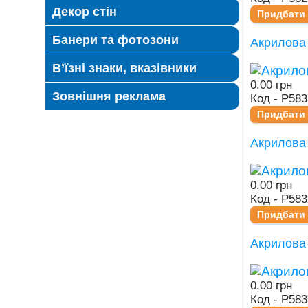
Декор стін
Придбати
Банери та фотозони
Акрилова
В’їзні знаки, вказівники
0.00 грн
Зовнішня реклама
Код - Р583
Придбати
Акрилова
0.00 грн
Код - Р583
Придбати
Акрилова
0.00 грн
Код - Р583