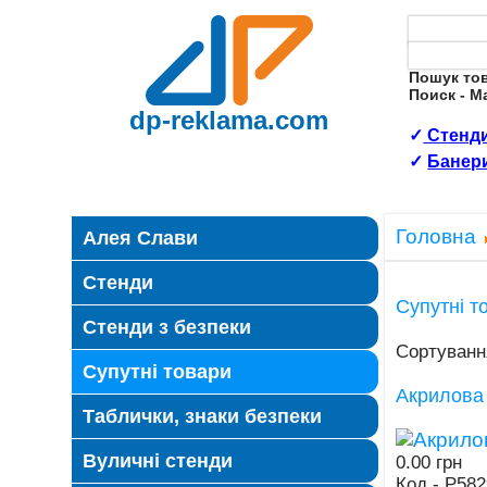
Пошук то
Поиск - 
dp-reklama.com
✓
Стенди
✓
Банер
Головна
Алея Слави
Стенди
Супутні т
Стенди з безпеки
Сортуванн
Супутні товари
Акрилова
Таблички, знаки безпеки
Вуличні стенди
0.00 грн
Код - Р582