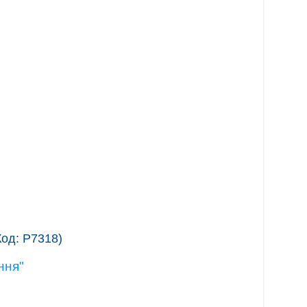
Код:
Р7318
)