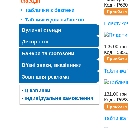
фасадні
Код - Р680
Таблички з безпеки
Придбати
Таблички для кабінетів
Пластиков
Вуличні стенди
Декор стін
105.00 грн
Код - 5855
Банери та фотозони
Придбати
В’їзні знаки, вказівники
Табличка 
Зовнішня реклама
Цікавинки
131.00 грн
Індивідуальне замовлення
Код - Р688
Придбати
Табличка 