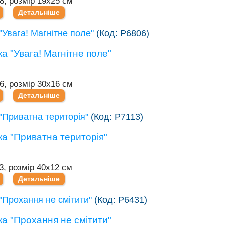
8, розмір 19х25 см
Детальніше
"Увага! Магнітне поле"
(Код:
Р6806
)
6, розмір 30х16 см
Детальніше
"Приватна територія"
(Код:
Р7113
)
3, розмір 40х12 см
Детальніше
"Прохання не смітити"
(Код:
Р6431
)