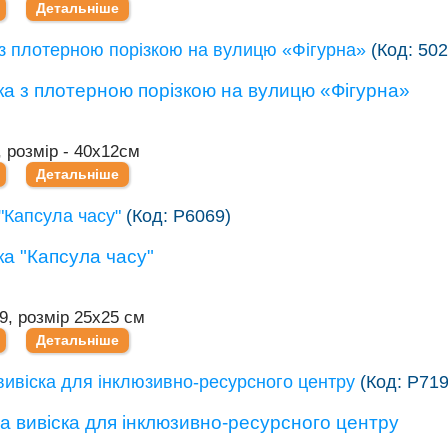
Детальніше
з плотерною порізкою на вулицю «Фігурна»
(Код:
502
, розмір - 40х12см
Детальніше
"Капсула часу"
(Код:
Р6069
)
9, розмір 25х25 см
Детальніше
ивіска для інклюзивно-ресурсного центру
(Код:
Р71