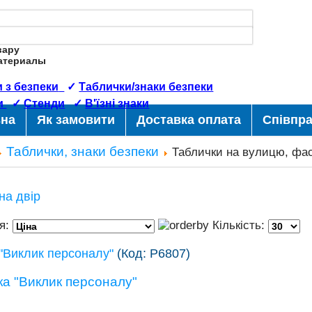
вару
Материалы
 з безпеки
✓
Таблички/знаки безпеки
и
✓
Стенди
✓
В'їзні знаки
вна
Як замовити
Доставка оплата
Співпр
Таблички, знаки безпеки
Таблички на вулицю, фа
на двір
я:
Кількість:
"Виклик персоналу"
(Код:
Р6807
)