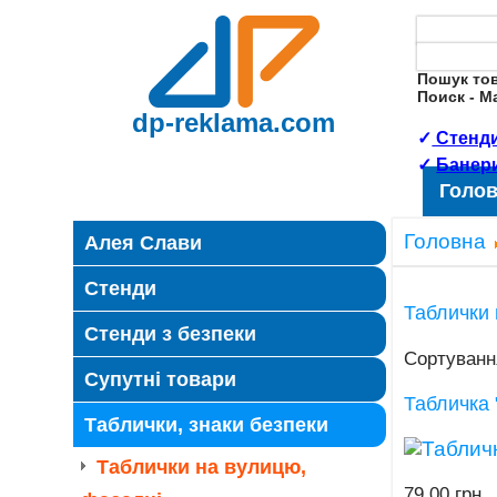
Пошук то
Поиск - 
dp-reklama.com
✓
Стенди
✓
Банер
Голо
Головна
Алея Слави
Стенди
Таблички 
Стенди з безпеки
Сортуванн
Супутні товари
Табличка 
Таблички, знаки безпеки
Таблички на вулицю,
79.00 грн