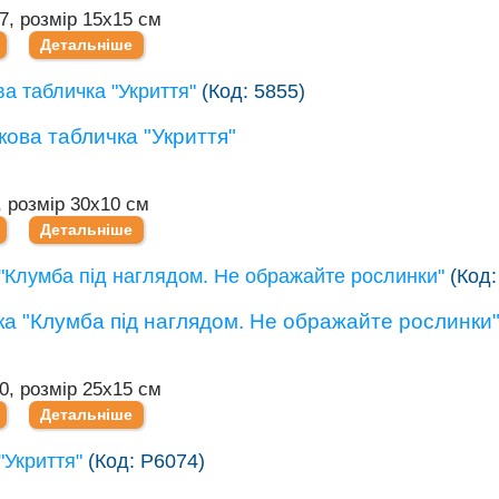
7, розмір 15х15 см
Детальніше
а табличка "Укриття"
(Код:
5855
)
, розмір 30х10 см
Детальніше
"Клумба під наглядом. Не ображайте рослинки"
(Код
0, розмір 25х15 см
Детальніше
"Укриття"
(Код:
Р6074
)