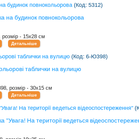
на будинок повнокольорова
(Код:
5312
)
, розмір - 15х28 см
Детальніше
ьорові таблички на вулицю
(Код:
6-Ю398
)
98, розмір - 30х15 см
Детальніше
"Увага! На території ведеться відеоспостереження"
(