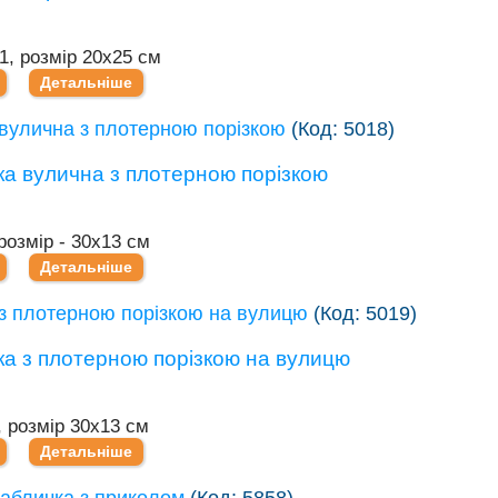
1, розмір 20х25 см
Детальніше
вулична з плотерною порізкою
(Код:
5018
)
розмір - 30х13 см
Детальніше
з плотерною порізкою на вулицю
(Код:
5019
)
, розмір 30х13 см
Детальніше
абличка з приколом
(Код:
5858
)