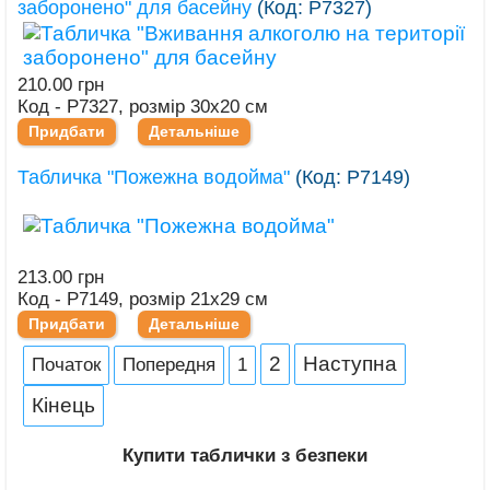
заборонено" для басейну
(Код:
Р7327
)
210.00 грн
Код - Р7327, розмір 30х20 см
Придбати
Детальніше
Табличка "Пожежна водойма"
(Код:
Р7149
)
213.00 грн
Код - Р7149, розмір 21х29 см
Придбати
Детальніше
2
Наступна
Початок
Попередня
1
Кінець
Купити
таблички з безпеки