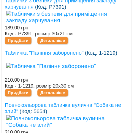
Таблички з безпеки для приміщення закладу
харчування
(Код:
Р7391
)
189.00 грн
Код - Р7391, розмір 30х21 см
Придбати
Детальніше
Табличка "Паління заборонено"
(Код:
1-1219
)
210.00 грн
Код - 1-1219, розмір 20х30 см
Придбати
Детальніше
Повнокольорова табличка вулична "Собака не
злий"
(Код:
5654
)
210.00 грн