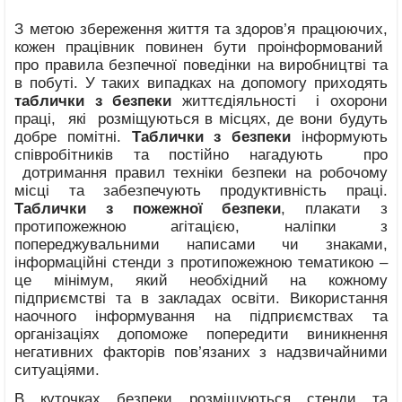
З метою збереження життя та здоров’я працюючих,
кожен працівник повинен бути проінформований
про правила безпечної поведінки на виробництві та
в побуті. У таких випадках на допомогу приходять
таблички з безпеки
життєдіяльності і охорони
праці, які розміщуються в місцях, де вони будуть
добре помітні.
Таблички з безпеки
інформують
співробітників та постійно нагадують про
дотримання правил техніки безпеки на робочому
місці та забезпечують продуктивність праці.
Таблички
з пожежної безпеки
, плакати з
протипожежною агітацією, наліпки з
попереджувальними написами чи знаками,
інформаційні стенди з протипожежною тематикою –
це мінімум, який необхідний на кожному
підприємстві та в закладах освіти. Використання
наочного інформування на підприємствах та
організаціях допоможе попередити виникнення
негативних факторів пов’язаних з надзвичайними
ситуаціями.
В куточках безпеки розміщуються стенди та