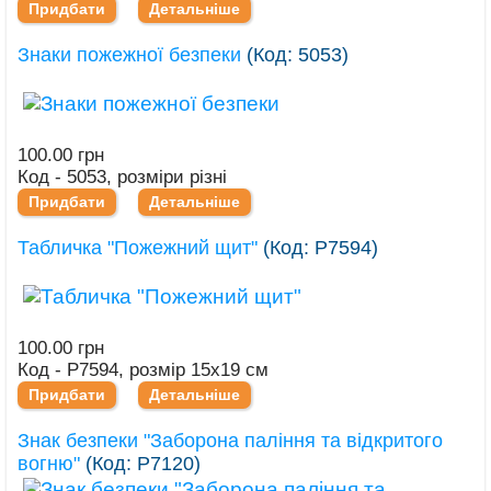
Придбати
Детальніше
Знаки пожежної безпеки
(Код:
5053
)
100.00 грн
Код - 5053, розміри різні
Придбати
Детальніше
Табличка "Пожежний щит"
(Код:
Р7594
)
100.00 грн
Код - Р7594, розмір 15х19 см
Придбати
Детальніше
Знак безпеки "Заборона паління та відкритого
вогню"
(Код:
Р7120
)