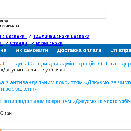
вару
Материалы
 з безпеки
✓
Таблички/знаки безпеки
и
✓
Стенди
✓
В'їзні знаки
вна
Як замовити
Доставка оплата
Співпр
Стенди
Стенди для адміністрацій, ОТГ та підп
 «Дякуємо за чисте узбіччя»
ти зображення
з антивандальним покриттям «Дякуємо за чисте узбі
00 грн