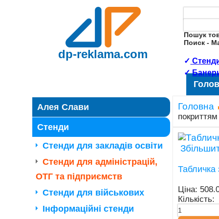
Пошук то
Поиск - 
dp-reklama.com
✓
Стенди
✓
Банер
Голо
Головна
Алея Слави
покриттям
Стенди
Стенди для закладів освіти
Збільши
Стенди для адміністрацій,
Табличка 
ОТГ та підприємств
Ціна:
508.
Стенди для військових
Кількість:
Інформаційні стенди