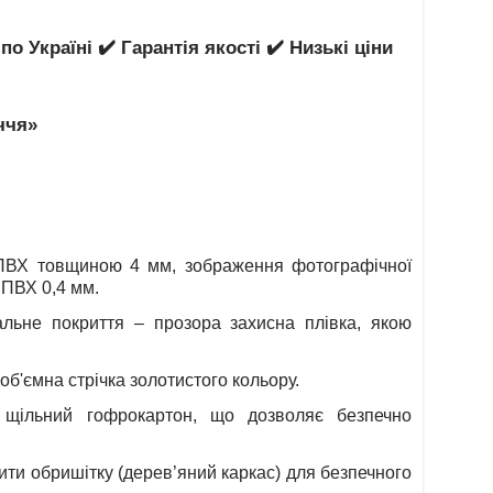
 Україні ✔️ Гарантія якості ✔️ Низькі ціни
ччя»
 ПВХ товщиною 4 мм, зображення фотографічної
 ПВХ 0,4 мм.
льне покриття – прозора захисна плівка, якою
б'ємна стрічка золотистого кольору.
 щільний гофрокартон, що дозволяє безпечно
бити обришітку (дерев’яний каркас) для безпечного