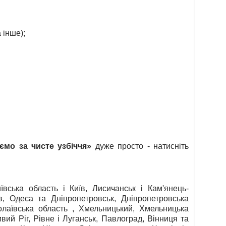
 інше);
ємо за чисте узбіччя»
дуже просто - натисніть
вська область і Київ, Лисичанськ і Кам'янець-
ів, Одеса та Дніпропетровськ, Дніпропетровська
колаївська область , Хмельницький, Хмельницька
вий Ріг, Рівне і Луганськ, Павлоград, Вінниця та