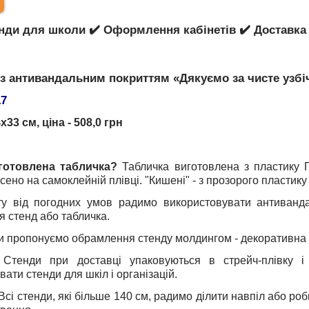
енди для школи ✔️ Оформлення кабінетів ✔️ Доставка по
з антивандальним покриттям «Дякуємо за чисте узбі
17
х33 см, ціна - 508,0 грн
готовлена табличка?
Табличка виготовлена з пластику
сено на самоклейній плівці. "Кишені" - з прозорого пластику
ту від погодних умов радимо використовувати антиванда
я стенд або табличка.
и пропонуємо обрамлення стенду молдингом - декоративна о
Стенди при доставці упаковуються в стрейч-плівку і
ати стенди для шкіл і організацій.
Всі стенди, які більше 140 см, радимо ділити навпіл або ро