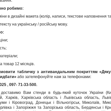
вання.
вно робимо:
зміни в дизайні макета (колір, написи, текстове наповнення та
тексту на українську / російську мову.
о:
ціни;
сть;
матеріали;
на товар 12 місяців.
амовити табличку з антивандальним покриттям «Дяку
идбати»
або зателефонуйте нам за телефонами:
-025
, 097- 71-33-500.
доставимо Вам стенди в будь-який куточок України (Киї
й, Харків, Харківська область і Львівська область, Льв
уми і Кіровоград, Донецьк і Вільногірськ, Миколаїв, Ми
орлівка і Запоріжжя та Запорізька область, Бердянськ і Кри