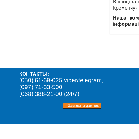
Вінницька 
Кременчук,
Наша комп
інформаці
КОНТАКТЫ:
(050) 61-69-025 viber/telegram,
(097) 71-33-500
(068) 388-21-00 (24/7)
Отправка заказа. Пожалуйста, подождите ...
Подождите... Кладем товар в корзину
Спасибо за заказ! Мы свяжемся с Вами в ближайшее время