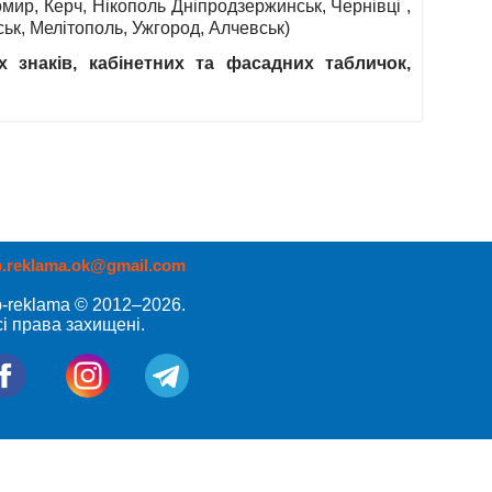
омир, Керч, Нікополь Дніпродзержинськ, Чернівці ,
ськ, Мелітополь, Ужгород, Алчевськ)
 знаків, кабінетних та фасадних табличок,
p.reklama.ok@gmail.com
p-reklama © 2012–2026.
і права захищені.