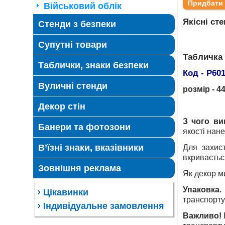
Військовий облік
Якісні ст
Стенди з безпеки
Супутні товари
Табличка 
Таблички, знаки безпеки
Код - Р60
Вуличні стенди
розмір - 44
Декор стін
З чого ви
Банери та фотозони
якості нане
В’їзні знаки, вказівники
Для захис
вкриваєтьс
Зовнішня реклама
Як декор м
Упаковка.
Цікавинки
транспортув
Індивідуальне замовлення
Важливо!