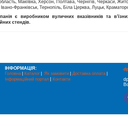
область, Макіївка, Херсон, Полтава, Чернігів, Черкаси, Жит
 Івано-Франківськ, Тернопіль, Біла Церква, Луцьк, Краматор
анія є виробником вуличних вказівників та в’їзних
йних стендів.
ІНФОРМАЦІЯ:
d
Головна
|
Каталог
|
Як замовити
|
Доставка оплата
|
Інформаційний портал
|
Контакти
d
Вс