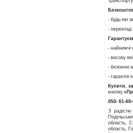
транспорту
Безкошто
- будь-які 
- переклад 
Гарантуєм
- найнижчі 
- високу які
- безпечні 
- гарантія 
Купити, з
кнопку
«
Пр
050- 61-69
З радістю 
Подільськи
область, С
область, Г