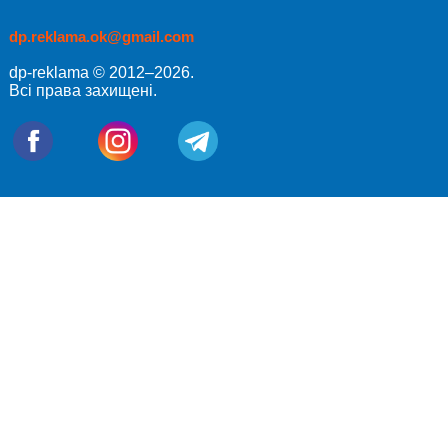
dp.reklama.ok@gmail.com
dp-reklama © 2012–2026.
Всі права захищені.
Отправка заказа. Пожалуйста, подождите ...
Подождите... Кладем товар в корзину
Спасибо за заказ! Мы свяжемся с Вами в ближайшее время
Возникла проблема с отправкой заказа. Пожалуйста, попробуйте
еще раз.
Пожалуйста, заполните все поля формы перед отправкой.
Минимальная сумма заказа - 0 руб.