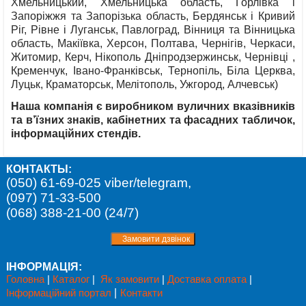
Хмельницький, Хмельницька область, Горлівка і
Запоріжжя та Запорізька область, Бердянськ і Кривий
Ріг, Рівне і Луганськ, Павлоград, Вінниця та Вінницька
область, Макіївка, Херсон, Полтава, Чернігів, Черкаси,
Житомир, Керч, Нікополь Дніпродзержинськ, Чернівці ,
Кременчук, Івано-Франківськ, Тернопіль, Біла Церква,
Луцьк, Краматорськ, Мелітополь, Ужгород, Алчевськ)
Наша компанія є виробником вуличних вказівників
та в’їзних знаків, кабінетних та фасадних табличок,
інформаційних стендів.
КОНТАКТЫ:
(050) 61-69-025 viber/telegram,
(097) 71-33-500
(068) 388-21-00 (24/7)
ІНФОРМАЦІЯ:
Головна
|
Каталог
|
Як замовити
|
Доставка оплата
|
Інформаційний портал
|
Контакти