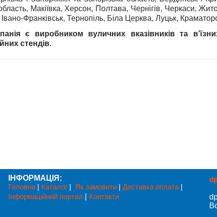
область, Макіївка, Херсон, Полтава, Чернігів, Черкаси, Жит
 Івано-Франківськ, Тернопіль, Біла Церква, Луцьк, Краматор
анія є виробником вуличних вказівників та в’їзних
йних стендів.
ІНФОРМАЦІЯ:
d
Головна
|
Каталог
|
Як замовити
|
Доставка оплата
|
Інформаційний портал
|
Контакти
d
Вс