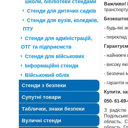
школи, бібліотеки стендами
Важливо!
транспорту
Стенди для дитячих садків
Безкошто
Стенди для вузів, коледжів,
- будь-які 
ПТУ
- переклад 
Стенди для адміністрацій,
Гарантуєм
ОТГ та підприємств
- найнижчі 
Стенди для військових
- високу які
Інформаційні стенди
- безпечні 
Військовий облік
- гарантія 
Стенди з безпеки
Купити, з
Супутні товари
050- 61-69
Таблички, знаки безпеки
З радістю 
Подільськи
Вуличні стенди
область, С
область, Г