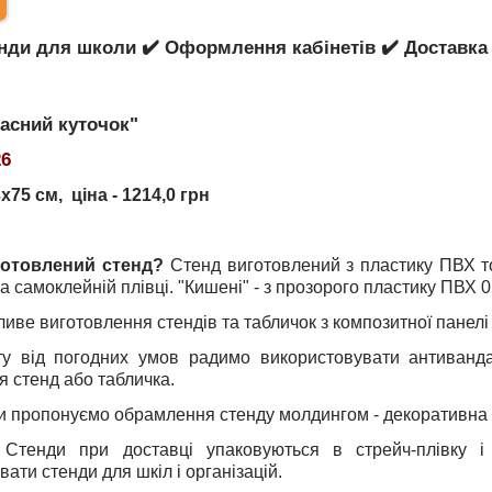
енди для школи ✔️ Оформлення кабінетів ✔️ Доставка по
асний куточок"
26
3х75 см
, ціна - 1214,0 грн
готовлений стенд?
Стенд виготовлений з пластику ПВХ т
а самоклейній плівці. "Кишені" - з прозорого пластику ПВХ 0
иве виготовлення стендів та табличок з композитної панелі 
ту від погодних умов радимо використовувати антиванда
я стенд або табличка.
и пропонуємо обрамлення стенду молдингом - декоративна о
Стенди при доставці упаковуються в стрейч-плівку і
ати стенди для шкіл і організацій.