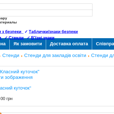
вару
Материалы
 з безпеки
✓
Таблички/знаки безпеки
и
✓
Стенди
✓
В'їзні знаки
вна
Як замовити
Доставка оплата
Співпр
Стенди
Стенди для закладів освіти
Стенди д
ти зображення
асний куточок"
.00 грн