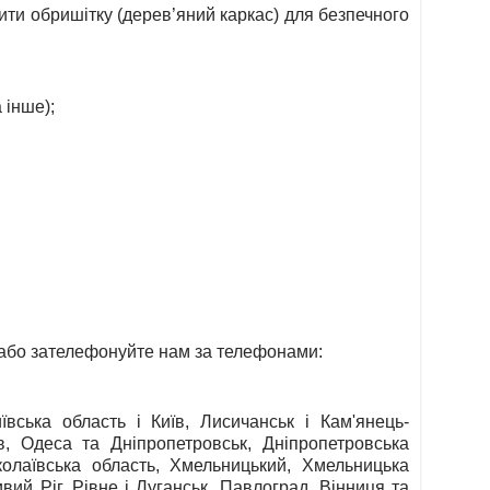
бити обришітку (дерев’яний каркас) для безпечного
 інше);
або зателефонуйте нам за телефонами:
вська область і Київ, Лисичанськ і Кам'янець-
ів, Одеса та Дніпропетровськ, Дніпропетровська
колаївська область, Хмельницький, Хмельницька
вий Ріг, Рівне і Луганськ, Павлоград, Вінниця та