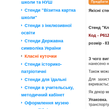
школи та НУШ
Стенди "Візитна картка
Якісні ст
школи"
Стенди з інклюзивної
Стенд "Кл
освіти
Код - Р61
Стенди Державна
розмір - 8
символіка України
Класні куточки
З чого ви
нанесено н
Стенди історико-
патріотичні
Також можл
Стенди для їдальні
Для захис
вкриваєтьс
Стенди в учительську,
Як декор м
методичний кабінет
Упаковка.
Оформлення музею
транспортув