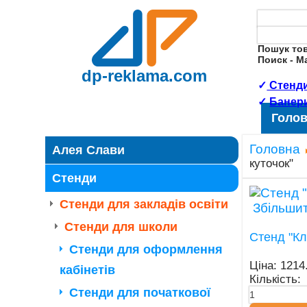
Пошук то
Поиск - 
dp-reklama.com
✓
Стенди
✓
Банер
Голо
Головна
Алея Слави
куточок"
Стенди
Стенди для закладів освіти
Збільши
Стенди для школи
Стенд "Кл
Стенди для оформлення
Ціна:
1214
кабінетів
Кількість:
Стенди для початкової