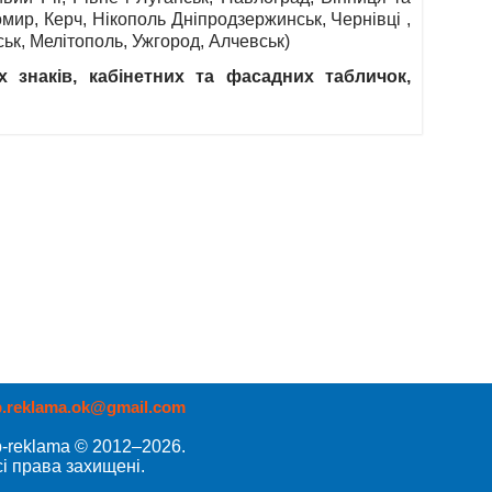
омир, Керч, Нікополь Дніпродзержинськ, Чернівці ,
ськ, Мелітополь, Ужгород, Алчевськ)
 знаків, кабінетних та фасадних табличок,
p.reklama.ok@gmail.com
p-reklama © 2012–2026.
і права захищені.