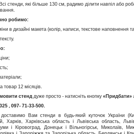
Всі стенди, які більше 130 см, радимо ділити навпіл або ро
вання.
вно робимо:
зміни в дизайні макета (колір, написи, текстове наповнення та
тексту.
о:
ціни;
сть;
матеріали;
на товар 12 місяців.
амовити стенд
дуже просто - натисніть кнопку
«
Придбати»
-025
, 097- 71-33-500.
доставимо Вам стенди в будь-який куточок України (Киї
й, Харків, Харківська область і Львівська область, Льв
уми і Кіровоград, Донецьк і Вільногірськ, Миколаїв, Ми
орлівка і Запоріжжя та Запорізька область, Бердянськ і Кри