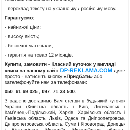
- переклад тексту на українську / російську мову.
Гарантуємо:
- найнижчі ціни;
- високу якість;
- безпечні матеріали;
- гарантія на товар 12 місяців.
Купити, замовити - Класний куточок у вигляді
DP-REKLAMA.COM
книги
на нашому сайті
дуже
просто - натисніть кнопку
«
Придбати»
або
зателефонуйте нам за телефонами:
050- 61-69-025
, 097- 71-33-500.
З радістю доставимо Вам стенди в будь-який куточок
України (Київська область і Київ, Лисичанськ і
Кам'янець-Подільський, Харків, Харківська область і
Львівська область, Львів, Одеса та Дніпропетровськ,
Дніпропетровська область, Суми і Кіровоград, Донецьк
і Вільногірськ, Миколаїв, Миколаївська область,