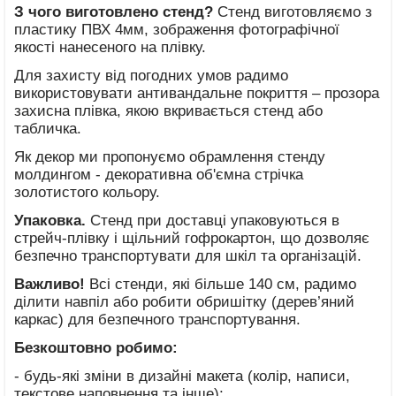
З чого виготовлено стенд?
Стенд виготовляємо з
пластику ПВХ 4мм, зображення фотографічної
якості нанесеного на плівку.
Для захисту від погодних умов радимо
використовувати антивандальне покриття – прозора
захисна плівка, якою вкривається стенд або
табличка.
Як декор ми пропонуємо обрамлення стенду
молдингом - декоративна об'ємна стрічка
золотистого кольору.
Упаковка.
Стенд при доставці упаковуються в
стрейч-плівку і щільний гофрокартон, що дозволяє
безпечно транспортувати для шкіл та організацій.
Важливо!
Всі стенди, які більше 140 см, радимо
ділити навпіл або робити обришітку (дерев’яний
каркас) для безпечного транспортування.
Безкоштовно робимо:
- будь-які зміни в дизайні макета (колір, написи,
текстове наповнення та інше);