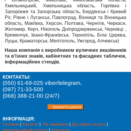
Хмельницький, Хмельницька область, Горлівка і
Запоріжжя та Запорізька область, Бердянськ і Кривий
Ріг, Рівне і Луганськ, Павлоград, Вінниця та Вінницька
область, Макіївка, Херсон, Полтава, Чернігів, Черкаси,
Житомир, Керч, Нікополь Дніпродзержинськ, Чернівці ,
Кременчук, Івано-Франківськ, Тернопіль, Біла Церква,
Луцьк, Краматорськ, Мелітополь, Ужгород, Алчевськ)
Наша компанія є виробником вуличних вказівників
та в’їзних знаків, кабінетних та фасадних табличок,
інформаційних стендів.
КОНТАКТЫ:
(050) 61-69-025 viber/telegram,
(097) 71-33-500
(068) 388-21-00 (24/7)
ІНФОРМАЦІЯ:
Головна
|
Каталог
|
Як замовити
|
Доставка оплата
|
Інформаційний портал
|
Контакти