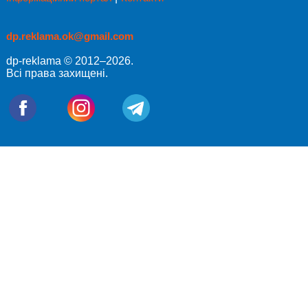
dp.reklama.ok@gmail.com
dp-reklama © 2012–2026.
Всі права захищені.
Отправка заказа. Пожалуйста, подождите ...
Подождите... Кладем товар в корзину
Спасибо за заказ! Мы свяжемся с Вами в ближайшее время
Возникла проблема с отправкой заказа. Пожалуйста, попробуйте
еще раз.
Пожалуйста, заполните все поля формы перед отправкой.