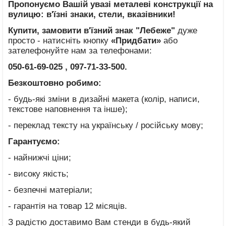
Пропонуємо Вашій увазі металеві конструкції на
вулицю: в'їзні знаки, стели, вказівники!
Купити, замовити в'їзний знак "Лебеже"
дуже
просто - натисніть кнопку
«
Придбати»
або
зателефонуйте нам за телефонами:
050-61-69-025
, 097-71-33-500.
Безкоштовно робимо:
- будь-які зміни в дизайні макета (колір, написи,
текстове наповнення та інше);
- переклад тексту на українську / російську мову;
Гарантуємо:
- найнижчі ціни;
- високу якість;
- безпечні матеріали;
- гарантія на товар 12 місяців.
З радістю доставимо Вам стенди в будь-який